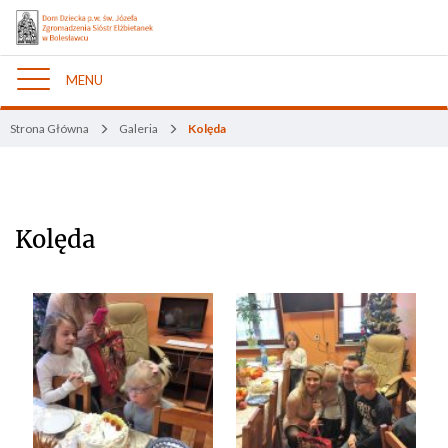
MENU
Nawigacja
Strona Główna
Galeria
Kolęda
Kolęda