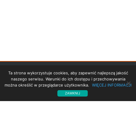
STRONA GŁÓWNA
Ta strona wykorzystuje cookies, aby zapewnić najlepszą jakość
naszego serwisu. Warunki do ich dostępu i przechowywania
PROJEKT UE
można określić w przeglądarce użytkownika.
WIĘCEJ INFORMACJI
ZAMKNIJ
POLITYKA PRYWATNOŚCI
TRANSLATE
KONTAKT